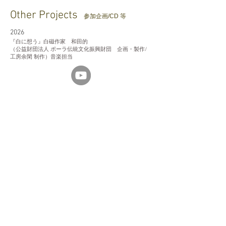
Other Projects
参加企画/CD 等
2026
『白に想う』
白磁作家 和田的
（公益財団法人 ポーラ伝統文化振興財団 企画・製作/
工房余閑 制作）音楽担当