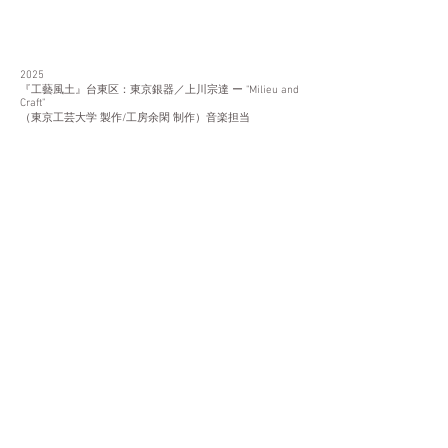
2025
『工藝風土』台東区：東京銀器／上川宗達 ー "Milieu and
Craft"
（東京工芸大学 製作/工房余閑 制作）音楽担当
映画
2019「Blue Minor」（景山貴史監督）音楽担当​
2012「雨の双子」（景山貴史監督）音楽担当​
​手作り楽器 & 演奏ワークショップ等イベント
2015-2019
神奈川 関内ホール
2014 埼玉 埼玉アリーナ
2012-2013
東京 世田谷美術館ワークショップ＆
童謡ジャズコンサート