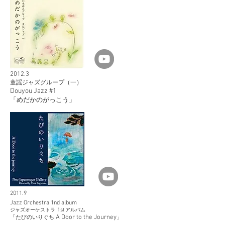
2012.3
童謡ジャズグループ（一）
Douyou Jazz #1
「めだかのがっこう」
2011.9
Jazz Orchestra 1nd album
ジャズオーケストラ
1st
アルバム
A Door to the Journey
「たびのいりぐち
」